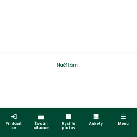
Načítám...
Přihlásit
Životní
Rychlé
Ankety
Menu
se
situace
platby